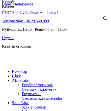
Keresés
Ugrás a tartalomhoz
Keresés
Cím:
2360 Gyál, József Attila utca 1.
Telefonszám:
+36 29 540 880
Nyitvatartás:
Hétfő - Péntek: 7:30 - 18:00
Ügyelet
Ki az én orvosom?
Kezdőlap
Hírek
Alapellátás
Felnőtt háziorvosok
Gyermek háziorvosok
Fogorvosok
Csecsemő szaktanácsadás
Szakellátás
Szakrendelések