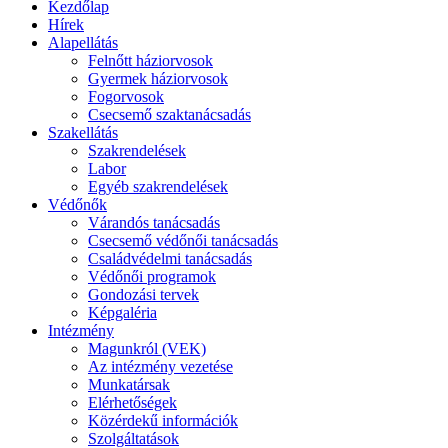
Kezdőlap
Hírek
Alapellátás
Felnőtt háziorvosok
Gyermek háziorvosok
Fogorvosok
Csecsemő szaktanácsadás
Szakellátás
Szakrendelések
Labor
Egyéb szakrendelések
Védőnők
Várandós tanácsadás
Csecsemő védőnői tanácsadás
Családvédelmi tanácsadás
Védőnői programok
Gondozási tervek
Képgaléria
Intézmény
Magunkról (VEK)
Az intézmény vezetése
Munkatársak
Elérhetőségek
Közérdekű információk
Szolgáltatások