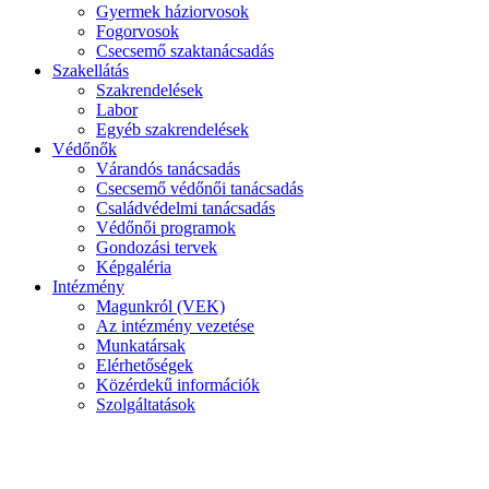
Gyermek háziorvosok
Fogorvosok
Csecsemő szaktanácsadás
Szakellátás
Szakrendelések
Labor
Egyéb szakrendelések
Védőnők
Várandós tanácsadás
Csecsemő védőnői tanácsadás
Családvédelmi tanácsadás
Védőnői programok
Gondozási tervek
Képgaléria
Intézmény
Magunkról (VEK)
Az intézmény vezetése
Munkatársak
Elérhetőségek
Közérdekű információk
Szolgáltatások