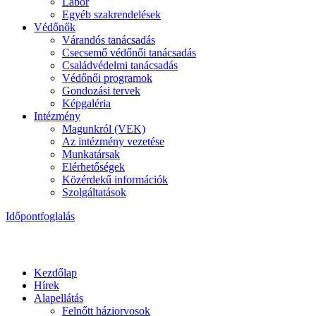
Labor
Egyéb szakrendelések
Védőnők
Várandós tanácsadás
Csecsemő védőnői tanácsadás
Családvédelmi tanácsadás
Védőnői programok
Gondozási tervek
Képgaléria
Intézmény
Magunkról (VEK)
Az intézmény vezetése
Munkatársak
Elérhetőségek
Közérdekű információk
Szolgáltatások
Időpontfoglalás
Kezdőlap
Hírek
Alapellátás
Felnőtt háziorvosok