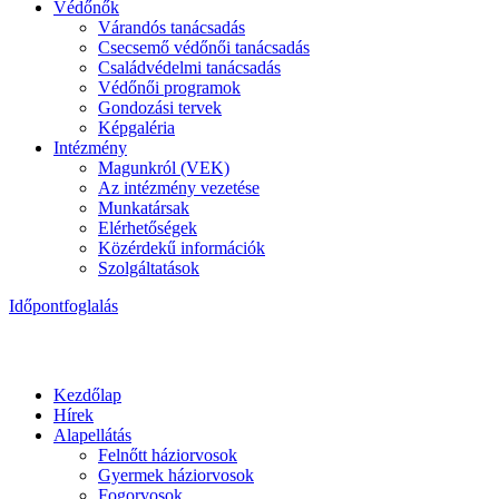
Védőnők
Várandós tanácsadás
Csecsemő védőnői tanácsadás
Családvédelmi tanácsadás
Védőnői programok
Gondozási tervek
Képgaléria
Intézmény
Magunkról (VEK)
Az intézmény vezetése
Munkatársak
Elérhetőségek
Közérdekű információk
Szolgáltatások
Időpontfoglalás
Kezdőlap
Hírek
Alapellátás
Felnőtt háziorvosok
Gyermek háziorvosok
Fogorvosok