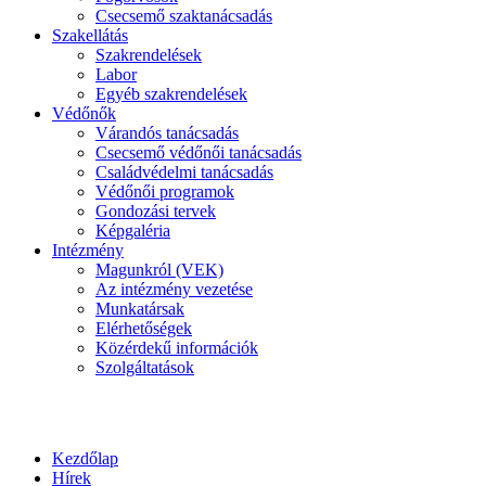
Csecsemő szaktanácsadás
Szakellátás
Szakrendelések
Labor
Egyéb szakrendelések
Védőnők
Várandós tanácsadás
Csecsemő védőnői tanácsadás
Családvédelmi tanácsadás
Védőnői programok
Gondozási tervek
Képgaléria
Intézmény
Magunkról (VEK)
Az intézmény vezetése
Munkatársak
Elérhetőségek
Közérdekű információk
Szolgáltatások
Kezdőlap
Hírek