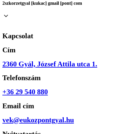
2szkorzetgyal [kukac] gmail [pont] com
Kapcsolat
Cím
2360 Gyál, József Attila utca 1.
Telefonszám
+36 29 540 880
Email cím
vek@eukozpontgyal.hu