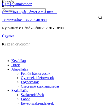
Keresés
Ugrás a tartalomhoz
Keresés
Cím:
2360 Gyál, József Attila utca 1.
Telefonszám:
+36 29 540 880
Nyitvatartás:
Hétfő - Péntek: 7:30 - 18:00
Ügyelet
Ki az én orvosom?
Kezdőlap
Hírek
Alapellátás
Felnőtt háziorvosok
Gyermek háziorvosok
Fogorvosok
Csecsemő szaktanácsadás
Szakellátás
Szakrendelések
Labor
Egyéb szakrendelések