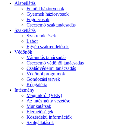
Alapellátás
Felnőtt háziorvosok
Gyermek háziorvosok
Fogorvosok
Csecsemő szaktanácsadás
Szakellátás
Szakrendelések
Labor
Egyéb szakrendelések
Védőnők
Várandós tanácsadás
Csecsemő védőnői tanácsadás
Családvédelmi tanácsadás
Védőnői programok
Gondozási tervek
Képgaléria
Intézmény
Magunkról (VEK)
Az intézmény vezetése
Munkatársak
Elérhetőségek
Közérdekű információk
Szolgáltatások