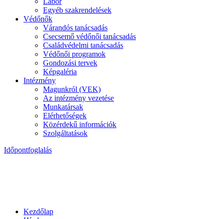
Labor
Egyéb szakrendelések
Védőnők
Várandós tanácsadás
Csecsemő védőnői tanácsadás
Családvédelmi tanácsadás
Védőnői programok
Gondozási tervek
Képgaléria
Intézmény
Magunkról (VEK)
Az intézmény vezetése
Munkatársak
Elérhetőségek
Közérdekű információk
Szolgáltatások
Időpontfoglalás
Kezdőlap