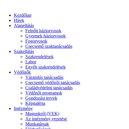
Kezdőlap
Hírek
Alapellátás
Felnőtt háziorvosok
Gyermek háziorvosok
Fogorvosok
Csecsemő szaktanácsadás
Szakellátás
Szakrendelések
Labor
Egyéb szakrendelések
Védőnők
Várandós tanácsadás
Csecsemő védőnői tanácsadás
Családvédelmi tanácsadás
Védőnői programok
Gondozási tervek
Képgaléria
Intézmény
Magunkról (VEK)
Az intézmény vezetése
Munkatársak