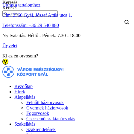
Keresés
Ugrás a tartalomhoz
Keresés
Cím:
2360 Gyál, József Attila utca 1.
Telefonszám:
+36 29 540 880
Nyitvatartás:
Hétfő - Péntek: 7:30 - 18:00
Ügyelet
Ki az én orvosom?
Kezdőlap
Hírek
Alapellátás
Felnőtt háziorvosok
Gyermek háziorvosok
Fogorvosok
Csecsemő szaktanácsadás
Szakellátás
Szakrendelések