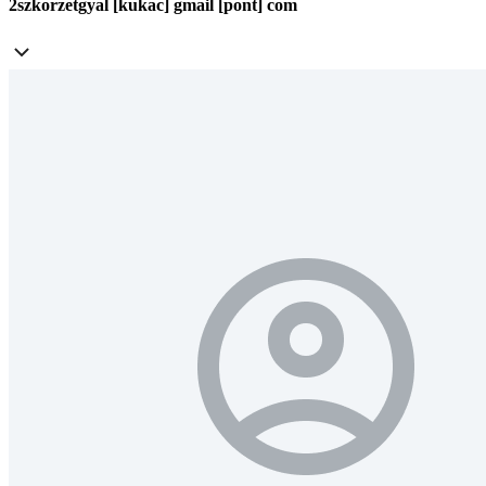
2szkorzetgyal [kukac] gmail [pont] com