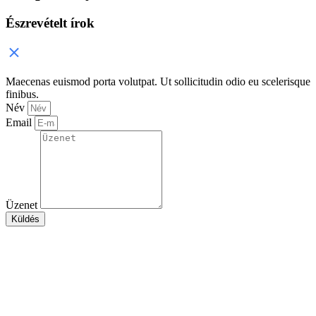
Észrevételt írok
Maecenas euismod porta volutpat. Ut sollicitudin odio eu scelerisque
finibus.
Név
Email
Üzenet
Küldés