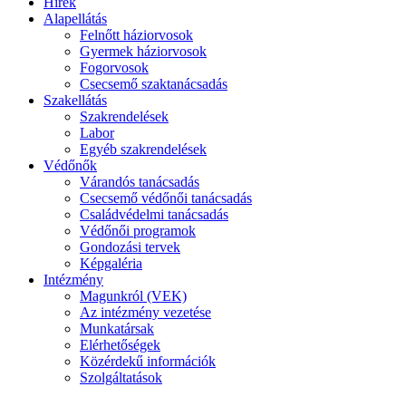
Hírek
Alapellátás
Felnőtt háziorvosok
Gyermek háziorvosok
Fogorvosok
Csecsemő szaktanácsadás
Szakellátás
Szakrendelések
Labor
Egyéb szakrendelések
Védőnők
Várandós tanácsadás
Csecsemő védőnői tanácsadás
Családvédelmi tanácsadás
Védőnői programok
Gondozási tervek
Képgaléria
Intézmény
Magunkról (VEK)
Az intézmény vezetése
Munkatársak
Elérhetőségek
Közérdekű információk
Szolgáltatások