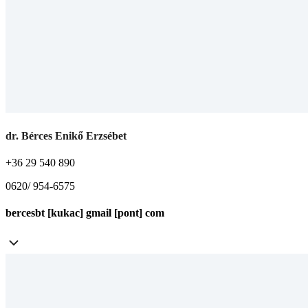
dr. Bérces Enikő Erzsébet
+36 29 540 890
0620/ 954-6575
bercesbt [kukac] gmail [pont] com