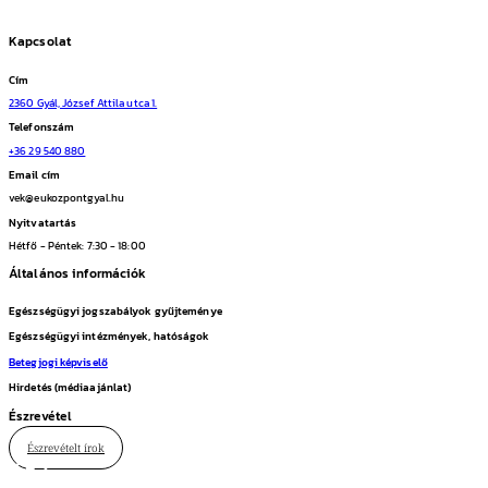
Kapcsolat
Cím
2360 Gyál, József Attila utca 1.
Telefonszám
+36 29 540 880
Email cím
vek@eukozpontgyal.hu
Nyitvatartás
Hétfő - Péntek: 7:30 - 18:00
Általános információk
Egészségügyi jogszabályok gyűjteménye
Egészségügyi intézmények, hatóságok
Betegjogi képviselő
Hirdetés (médiaajánlat)
Észrevétel
Észrevételt írok