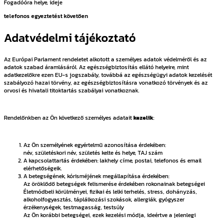
Fogadóóra helye, ideje
telefonos egyeztetést követően
Adatvédelmi tájékoztató
Az Európai Parlament rendeletet alkotott a személyes adatok védelméről és az
adatok szabad áramlásáról. Az egészségbiztosítás ellátó helyeire, mint
adatkezelőkre ezen EU-s jogszabály, továbbá az egészségügyi adatok kezelését
szabályozó hazai törvény, az egészségbiztosításra vonatkozó törvények és az
orvosi és hivatali titoktartás szabályai vonatkoznak.
Rendelőnkben az Ön következő személyes adatait
kezelik
:
Az Ön személyének egyértelmű azonosítása érdekében:
név, születéskori név, születés kelte és helye, TAJ szám
A kapcsolattartás érdekében: lakhely címe, postai, telefonos és email
elérhetőségeik.
A betegségének, kórisméjének megállapítása érdekében:
Az öröklődő betegségek felismerése érdekében rokonainak betegségei
Életmódbeli körülményei, fizikai és lelki terhelés, stress, dohányzás,
alkoholfogyasztás, táplálkozási szokások, allergiák, gyógyszer
érzékenységek, testmagasság, testsúly
Az Ön korábbi betegségei, ezek kezelési módja, ideértve a jelenlegi