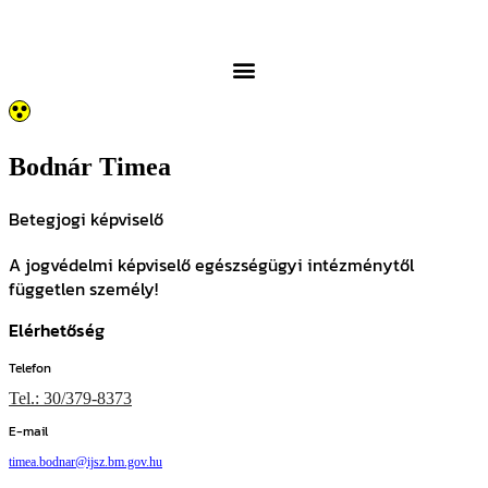
Bodnár Timea
Betegjogi képviselő
A jogvédelmi képviselő egészségügyi intézménytől
független személy!
Elérhetőség
Telefon
Tel.: 30/379-8373
E-mail
timea.bodnar@ijsz.bm.gov.hu