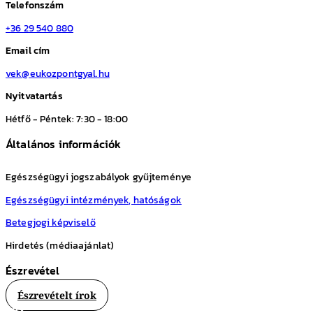
Telefonszám
+36 29 540 880
Email cím
vek@eukozpontgyal.hu
Nyitvatartás
Hétfő - Péntek: 7:30 - 18:00
Általános információk
Egészségügyi jogszabályok gyűjteménye
Egészségügyi intézmények, hatóságok
Betegjogi képviselő
Hirdetés (médiaajánlat)
Észrevétel
Észrevételt írok