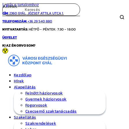
Ugrás a tartalomhoz
Keresés
CÍM:
2360 GYÁL, JÓZSEF ATTILA UTCA 1.
TELEFONSZÁM:
+36 29 540 880
NYITVATARTÁS:
HÉTFŐ - PÉNTEK: 7:30 - 18:00
ÜGYELET
KI AZ ÉN ORVOSOM?
Kezdőlap
Hírek
Alapellátás
Felnőtt háziorvosok
Gyermek háziorvosok
Fogorvosok
Csecsemő szaktanácsadás
Szakellátás
Szakrendelések