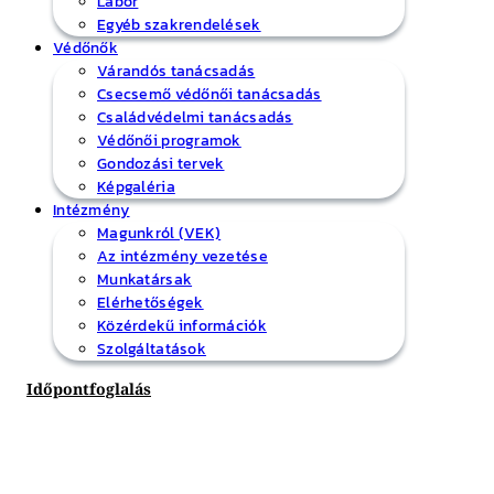
Labor
Egyéb szakrendelések
Védőnők
Várandós tanácsadás
Csecsemő védőnői tanácsadás
Családvédelmi tanácsadás
Védőnői programok
Gondozási tervek
Képgaléria
Intézmény
Magunkról (VEK)
Az intézmény vezetése
Munkatársak
Elérhetőségek
Közérdekű információk
Szolgáltatások
Időpontfoglalás