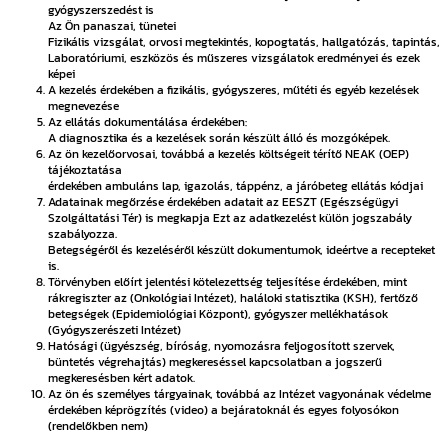
gyógyszerszedést is
Az Ön panaszai, tünetei
Fizikális vizsgálat, orvosi megtekintés, kopogtatás, hallgatózás, tapintás,
Laboratóriumi, eszközös és műszeres vizsgálatok eredményei és ezek
képei
A kezelés érdekében a fizikális, gyógyszeres, műtéti és egyéb kezelések
megnevezése
Az ellátás dokumentálása érdekében:
A diagnosztika és a kezelések során készült álló és mozgóképek.
Az ön kezelőorvosai, továbbá a kezelés költségeit térítő NEAK (OEP)
tájékoztatása
érdekében ambuláns lap, igazolás, táppénz, a járóbeteg ellátás kódjai
Adatainak megőrzése érdekében adatait az EESZT (Egészségügyi
Szolgáltatási Tér) is megkapja Ezt az adatkezelést külön jogszabály
szabályozza.
Betegségéről és kezeléséről készült dokumentumok, ideértve a recepteket
is.
Törvényben előírt jelentési kötelezettség teljesítése érdekében, mint
rákregiszter az (Onkológiai Intézet), haláloki statisztika (KSH), fertőző
betegségek (Epidemiológiai Központ), gyógyszer mellékhatások
(Gyógyszerészeti Intézet)
Hatósági (ügyészség, bíróság, nyomozásra feljogosított szervek,
büntetés végrehajtás) megkereséssel kapcsolatban a jogszerű
megkeresésben kért adatok.
Az ön és személyes tárgyainak, továbbá az Intézet vagyonának védelme
érdekében képrögzítés (video) a bejáratoknál és egyes folyosókon
(rendelőkben nem)