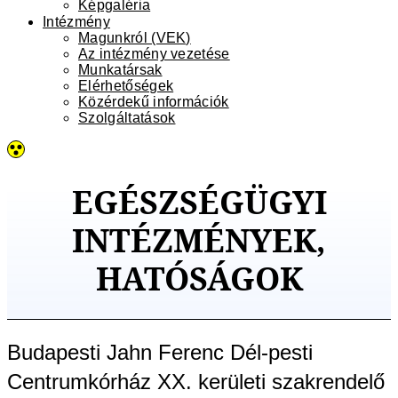
Képgaléria
Intézmény
Magunkról (VEK)
Az intézmény vezetése
Munkatársak
Elérhetőségek
Közérdekű információk
Szolgáltatások
EGÉSZSÉGÜGYI
INTÉZMÉNYEK,
HATÓSÁGOK
Budapesti Jahn Ferenc Dél-pesti
Centrumkórház XX. kerületi szakrendelő