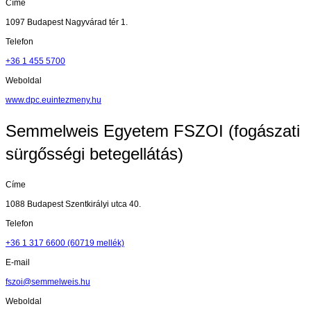
Címe
1097 Budapest Nagyvárad tér 1.
Telefon
+36 1 455 5700
Weboldal
www.dpc.euintezmeny.hu
Semmelweis Egyetem FSZOI (fogászati
sürgősségi betegellátás)
Címe
1088 Budapest Szentkirályi utca 40.
Telefon
+36 1 317 6600 (60719 mellék)
E-mail
fszoi@semmelweis.hu
Weboldal