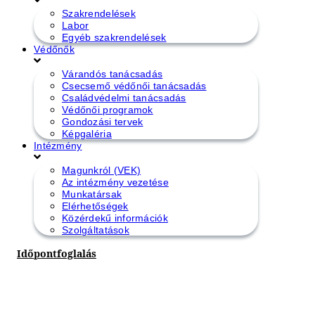
Szakrendelések
Labor
Egyéb szakrendelések
Védőnők
Várandós tanácsadás
Csecsemő védőnői tanácsadás
Családvédelmi tanácsadás
Védőnői programok
Gondozási tervek
Képgaléria
Intézmény
Magunkról (VEK)
Az intézmény vezetése
Munkatársak
Elérhetőségek
Közérdekű információk
Szolgáltatások
Időpontfoglalás