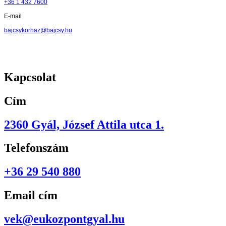
+36 1 432 7600
E-mail
bajcsykorhaz@bajcsy.hu
Kapcsolat
Cím
2360 Gyál, József Attila utca 1.
Telefonszám
+36 29 540 880
Email cím
vek@eukozpontgyal.hu