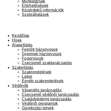
Munkatársak
Elérhetőségek
Közérdekű információk
Szolgáltatások
Kezdőlap
Hírek
Alapellátás
Felnőtt háziorvosok
Gyermek háziorvosok
Fogorvosok
Csecsemő szaktanácsadás
Szakellátás
Szakrendelések
Labor
Egyéb szakrendelések
Védőnők
Várandós tanácsadás
Csecsemő védőnői tanácsadás
Családvédelmi tanácsadás
Védőnői programok
Gondozási tervek