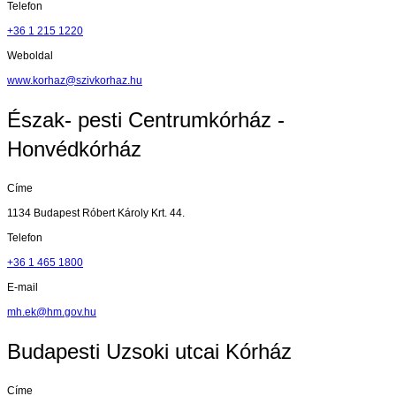
Telefon
+36 1 215 1220
Weboldal
www.korhaz@szivkorhaz.hu
Észak- pesti Centrumkórház -
Honvédkórház
Címe
1134 Budapest Róbert Károly Krt. 44.
Telefon
+36 1 465 1800
E-mail
mh.ek@hm.gov.hu
Budapesti Uzsoki utcai Kórház
Címe