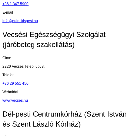
+36 1 347 5900
E-mail
info@euint.kispest.hu
Vecsési Egészségügyi Szolgálat
(járóbeteg szakellátás)
Címe
2220 Vecsés Telepi út 68.
Telefon
+36 29 551 450
Weboldal
www.vecses.hu
Dél-pesti Centrumkórház (Szent István
és Szent László Kórház)