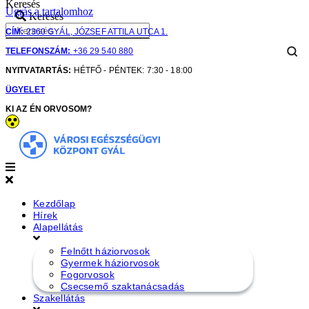
Keresés
Ugrás a tartalomhoz
Keresés
CÍM:
2360 GYÁL, JÓZSEF ATTILA UTCA 1.
TELEFONSZÁM:
+36 29 540 880
NYITVATARTÁS:
HÉTFŐ - PÉNTEK: 7:30 - 18:00
ÜGYELET
KI AZ ÉN ORVOSOM?
Kezdőlap
Hírek
Alapellátás
Felnőtt háziorvosok
Gyermek háziorvosok
Fogorvosok
Csecsemő szaktanácsadás
Szakellátás