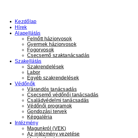
Kezdőlap
Hírek
Alapellátás
Felnőtt háziorvosok
Gyermek háziorvosok
Fogorvosok
Csecsemő szaktanácsadás
Szakellátás
Szakrendelések
Labor
Egyéb szakrendelések
Védőnők
Várandós tanácsadás
Csecsemő védőnői tanácsadás
Családvédelmi tanácsadás
Védőnői programok
Gondozási tervek
Képgaléria
Intézmény
Magunkról (VEK)
Az intézmény vezetése