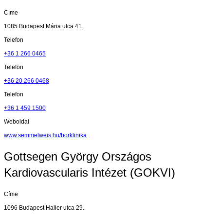
Címe
1085 Budapest Mária utca 41.
Telefon
+36 1 266 0465
Telefon
+36 20 266 0468
Telefon
+36 1 459 1500
Weboldal
www.semmelweis.hu/borklinika
Gottsegen György Országos
Kardiovascularis Intézet (GOKVI)
Címe
1096 Budapest Haller utca 29.