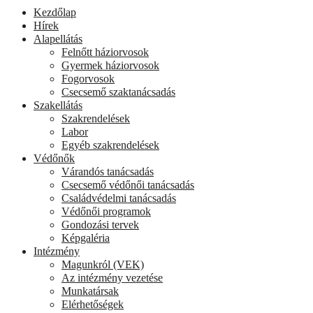
Kezdőlap
Hírek
Alapellátás
Felnőtt háziorvosok
Gyermek háziorvosok
Fogorvosok
Csecsemő szaktanácsadás
Szakellátás
Szakrendelések
Labor
Egyéb szakrendelések
Védőnők
Várandós tanácsadás
Csecsemő védőnői tanácsadás
Családvédelmi tanácsadás
Védőnői programok
Gondozási tervek
Képgaléria
Intézmény
Magunkról (VEK)
Az intézmény vezetése
Munkatársak
Elérhetőségek