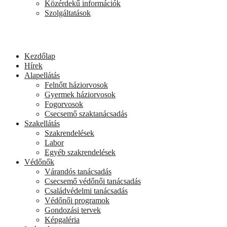
Közérdekű információk
Szolgáltatások
Kezdőlap
Hírek
Alapellátás
Felnőtt háziorvosok
Gyermek háziorvosok
Fogorvosok
Csecsemő szaktanácsadás
Szakellátás
Szakrendelések
Labor
Egyéb szakrendelések
Védőnők
Várandós tanácsadás
Csecsemő védőnői tanácsadás
Családvédelmi tanácsadás
Védőnői programok
Gondozási tervek
Képgaléria