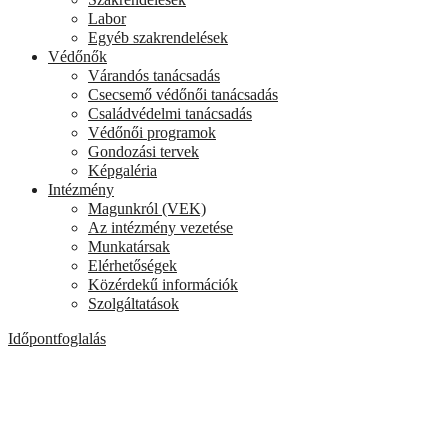
Labor
Egyéb szakrendelések
Védőnők
Várandós tanácsadás
Csecsemő védőnői tanácsadás
Családvédelmi tanácsadás
Védőnői programok
Gondozási tervek
Képgaléria
Intézmény
Magunkról (VEK)
Az intézmény vezetése
Munkatársak
Elérhetőségek
Közérdekű információk
Szolgáltatások
Időpontfoglalás