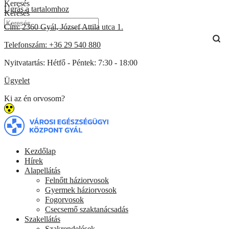
Keresés
Ugrás a tartalomhoz
Keresés
Cím:
2360 Gyál, József Attila utca 1.
Telefonszám:
+36 29 540 880
Nyitvatartás:
Hétfő - Péntek: 7:30 - 18:00
Ügyelet
Ki az én orvosom?
Kezdőlap
Hírek
Alapellátás
Felnőtt háziorvosok
Gyermek háziorvosok
Fogorvosok
Csecsemő szaktanácsadás
Szakellátás
Szakrendelések