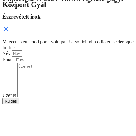
Központ Gyál
Észrevételt írok
Maecenas euismod porta volutpat. Ut sollicitudin odio eu scelerisque
finibus.
Név
Email
Üzenet
Küldés