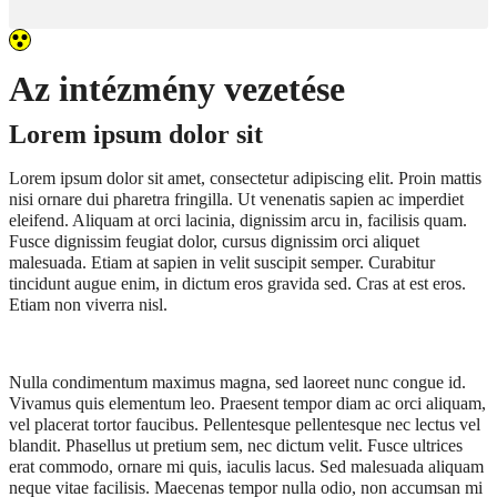
Az intézmény vezetése
Lorem ipsum dolor sit
Lorem ipsum dolor sit amet, consectetur adipiscing elit. Proin mattis
nisi ornare dui pharetra fringilla. Ut venenatis sapien ac imperdiet
eleifend. Aliquam at orci lacinia, dignissim arcu in, facilisis quam.
Fusce dignissim feugiat dolor, cursus dignissim orci aliquet
malesuada. Etiam at sapien in velit suscipit semper. Curabitur
tincidunt augue enim, in dictum eros gravida sed. Cras at est eros.
Etiam non viverra nisl.
Nulla condimentum maximus magna, sed laoreet nunc congue id.
Vivamus quis elementum leo. Praesent tempor diam ac orci aliquam,
vel placerat tortor faucibus. Pellentesque pellentesque nec lectus vel
blandit. Phasellus ut pretium sem, nec dictum velit. Fusce ultrices
erat commodo, ornare mi quis, iaculis lacus. Sed malesuada aliquam
neque vitae facilisis. Maecenas tempor nulla odio, non accumsan mi