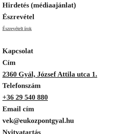
Hirdetés (médiaajánlat)
Észrevétel
Észrevételt írok
Kapcsolat
Cím
2360 Gyál, József Attila utca 1.
Telefonszám
+36 29 540 880
Email cím
vek@eukozpontgyal.hu
Nyitvatartás