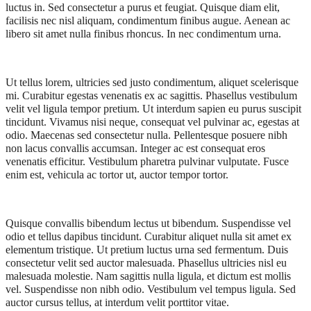
luctus in. Sed consectetur a purus et feugiat. Quisque diam elit,
facilisis nec nisl aliquam, condimentum finibus augue. Aenean ac
libero sit amet nulla finibus rhoncus. In nec condimentum urna.
Ut tellus lorem, ultricies sed justo condimentum, aliquet scelerisque
mi. Curabitur egestas venenatis ex ac sagittis. Phasellus vestibulum
velit vel ligula tempor pretium. Ut interdum sapien eu purus suscipit
tincidunt. Vivamus nisi neque, consequat vel pulvinar ac, egestas at
odio. Maecenas sed consectetur nulla. Pellentesque posuere nibh
non lacus convallis accumsan. Integer ac est consequat eros
venenatis efficitur. Vestibulum pharetra pulvinar vulputate. Fusce
enim est, vehicula ac tortor ut, auctor tempor tortor.
Quisque convallis bibendum lectus ut bibendum. Suspendisse vel
odio et tellus dapibus tincidunt. Curabitur aliquet nulla sit amet ex
elementum tristique. Ut pretium luctus urna sed fermentum. Duis
consectetur velit sed auctor malesuada. Phasellus ultricies nisl eu
malesuada molestie. Nam sagittis nulla ligula, et dictum est mollis
vel. Suspendisse non nibh odio. Vestibulum vel tempus ligula. Sed
auctor cursus tellus, at interdum velit porttitor vitae.