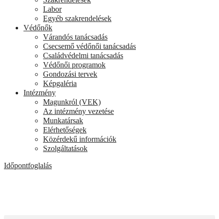
Labor
Egyéb szakrendelések
Védőnők
Várandós tanácsadás
Csecsemő védőnői tanácsadás
Családvédelmi tanácsadás
Védőnői programok
Gondozási tervek
Képgaléria
Intézmény
Magunkról (VEK)
Az intézmény vezetése
Munkatársak
Elérhetőségek
Közérdekű információk
Szolgáltatások
Időpontfoglalás