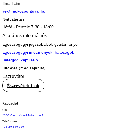
Email cím
Tovább
vek@eukozpontgyal.hu
Nyitvatartás
Hétfő - Péntek: 7:30 - 18:00
Általános információk
Egészségügyi jogszabályok gyűjteménye
Egészségügyi intézmények, hatóságok
Betegjogi képviselő
Hirdetés (médiaajánlat)
Észrevétel
Észrevételt írok
Kapcsolat
Cím
2360 Gyál, József Attila utca 1.
Telefonszám
+36 29 540 880