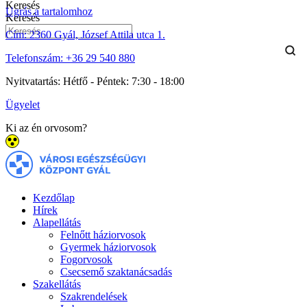
Keresés
Ugrás a tartalomhoz
Keresés
Cím:
2360 Gyál, József Attila utca 1.
Telefonszám:
+36 29 540 880
Nyitvatartás:
Hétfő - Péntek: 7:30 - 18:00
Ügyelet
Ki az én orvosom?
Kezdőlap
Hírek
Alapellátás
Felnőtt háziorvosok
Gyermek háziorvosok
Fogorvosok
Csecsemő szaktanácsadás
Szakellátás
Szakrendelések