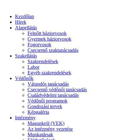
Kezdőlap
Hírek
Alapellátás
Felnőtt háziorvosok
Gyermek háziorvosok
Fogorvosok
Csecsemő szaktanácsadás
Szakellátás
Szakrendelések
Labor
Egyéb szakrendelések
Védőnők
Várandós tanácsadás
Csecsemő védőnői tanácsadás
Családvédelmi tanácsadás
Védőnői programok
Gondozási tervek
Képgaléria
Intézmény
Magunkról (VEK)
Az intézmény vezetése
Munkatársak