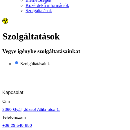
Elérhetőségek
Közérdekű információk
Szolgáltatások
Szolgáltatások
Vegye igénybe szolgáltatásainkat
Alapellátás
Szakellátás
Védőnő
Ügyelet
Időpontfoglalás
Szolgáltatásaink
Felnőtt
Szakrendelések
Várandós
háziorvosok
Labor
tanácsadás
Tovább
Tovább
Gyermek
Egyéb
Csecsemő
háziorvosok
rendelések
tanácsadás
Kapcsolat
Csecsemő
Családvédelmi
Cím
szaktanácsadás
tanácsadás
Tovább
Fogorvosok
Védőnői
2360 Gyál, József Attila utca 1.
programok
Gondozási
Telefonszám
Tovább
tervek
+36 29 540 880
Képgaléria