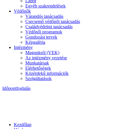
Labor
Egyéb szakrendelések
Védőnők
Várandós tanácsadás
Csecsemő védőnői tanácsadás
Családvédelmi tanácsadás
Védőnői programok
Gondozási tervek
Képgaléria
Intézmény
Magunkról (VEK)
Az intézmény vezetése
Munkatársak
Elérhetőségek
Közérdekű információk
Szolgáltatások
Időpontfoglalás
Kezdőlap