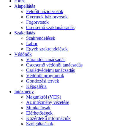
Hírek
Alapellátás
Felnőtt háziorvosok
Gyermek háziorvosok
Fogorvosok
Csecsemő szaktanácsadás
Szakellátás
Szakrendelések
Labor
Egyéb szakrendelések
Védőnők
Várandós tanácsadás
Csecsemő védőnői tanácsadás
Családvédelmi tanácsadás
Védőnői programok
Gondozási tervek
Képgaléria
Intézmény
Magunkról (VEK)
Az intézmény vezetése
Munkatársak
Elérhetőségek
Közérdekű információk
Szolgáltatások