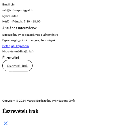
Email cím
vek@eukozpontgyal.hu
Nyitvatartás
Hétfő - Péntek: 7:30 - 18:00
Általános információk
Egészségügyi jogszabályok gyűjteménye
Egészségügyi intézmények, hatóságok
Betegjogi képviselő
Hirdetés (médiaajánlat)
Észrevétel
Észrevételt írok
Copyright © 2024 Városi Egészségügyi Központ Gyál
Észrevételt írok