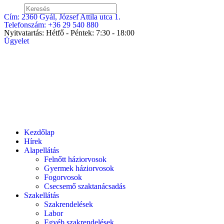
Cím:
2360 Gyál, József Attila utca 1.
Telefonszám:
+36 29 540 880
Nyitvatartás:
Hétfő - Péntek: 7:30 - 18:00
Ügyelet
Kezdőlap
Hírek
Alapellátás
Felnőtt háziorvosok
Gyermek háziorvosok
Fogorvosok
Csecsemő szaktanácsadás
Szakellátás
Szakrendelések
Labor
Egyéb szakrendelések