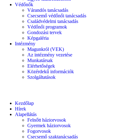
Védőnők
Várandós tanácsadás
Csecsemő védőnői tanácsadás
Családvédelmi tanácsadás
Védőnői programok
Gondozási tervek
Képgaléria
Intézmény
Magunkról (VEK)
Az intézmény vezetése
Munkatársak
Elérhetőségek
Közérdekű információk
Szolgáltatások
Kezdőlap
Hírek
Alapellátás
Felnőtt háziorvosok
Gyermek háziorvosok
Fogorvosok
Csecsemő szaktanácsadás