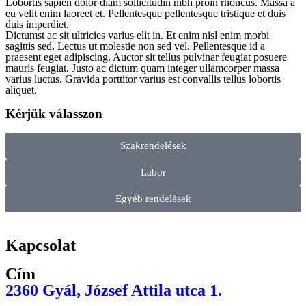
Lobortis sapien dolor diam sollicitudin nibh proin rhoncus. Massa a
eu velit enim laoreet et. Pellentesque pellentesque tristique et duis
duis imperdiet.
Dictumst ac sit ultricies varius elit in. Et enim nisl enim morbi
sagittis sed. Lectus ut molestie non sed vel. Pellentesque id a
praesent eget adipiscing. Auctor sit tellus pulvinar feugiat posuere
mauris feugiat. Justo ac dictum quam integer ullamcorper massa
varius luctus. Gravida porttitor varius est convallis tellus lobortis
aliquet.
Kérjük válasszon
Szakrendelések
Labor
Egyéb rendelések
Kapcsolat
Cím
2360 Gyál, József Attila utca 1.