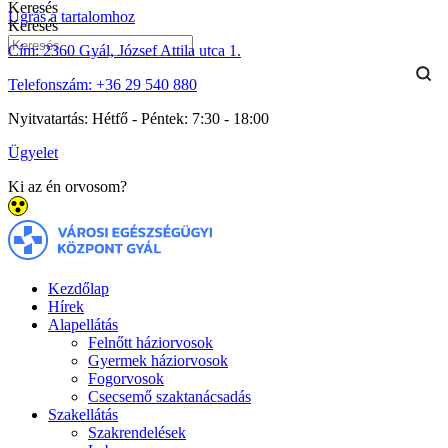
Keresés
Ugrás a tartalomhoz
Keresés
Cím:
2360 Gyál, József Attila utca 1.
Telefonszám:
+36 29 540 880
Nyitvatartás:
Hétfő - Péntek: 7:30 - 18:00
Ügyelet
Ki az én orvosom?
Kezdőlap
Hírek
Alapellátás
Felnőtt háziorvosok
Gyermek háziorvosok
Fogorvosok
Csecsemő szaktanácsadás
Szakellátás
Szakrendelések