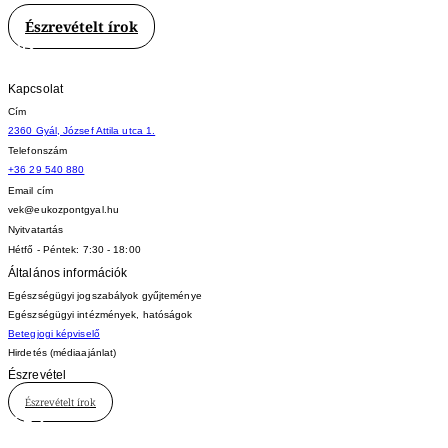
Észrevételt írok
Kapcsolat
Cím
2360 Gyál, József Attila utca 1.
Telefonszám
+36 29 540 880
Email cím
vek@eukozpontgyal.hu
Nyitvatartás
Hétfő - Péntek: 7:30 - 18:00
Általános információk
Egészségügyi jogszabályok gyűjteménye
Egészségügyi intézmények, hatóságok
Betegjogi képviselő
Hirdetés (médiaajánlat)
Észrevétel
Észrevételt írok