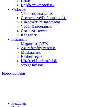
Labor
Egyéb szakrendelések
Védőnők
Várandós tanácsadás
Csecsemő védőnői tanácsadás
Családvédelmi tanácsadás
Védőnői programok
Gondozási tervek
Képgaléria
Intézmény
Magunkról (VEK)
Az intézmény vezetése
Munkatársak
Elérhetőségek
Közérdekű információk
Szolgáltatások
Időpontfoglalás
Kezdőlap