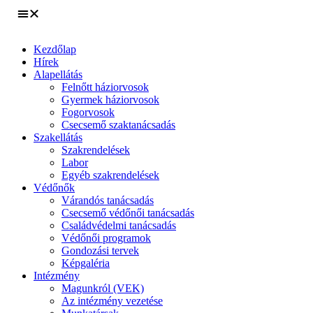
Kezdőlap
Hírek
Alapellátás
Felnőtt háziorvosok
Gyermek háziorvosok
Fogorvosok
Csecsemő szaktanácsadás
Szakellátás
Szakrendelések
Labor
Egyéb szakrendelések
Védőnők
Várandós tanácsadás
Csecsemő védőnői tanácsadás
Családvédelmi tanácsadás
Védőnői programok
Gondozási tervek
Képgaléria
Intézmény
Magunkról (VEK)
Az intézmény vezetése