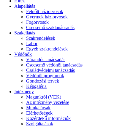
Hírek
Alapellátás
Felnőtt háziorvosok
Gyermek háziorvosok
Fogorvosok
Csecsemő szaktanácsadás
Szakellátás
Szakrendelések
Labor
Egyéb szakrendelések
Védőnők
Várandós tanácsadás
Csecsemő védőnői tanácsadás
Családvédelmi tanácsadás
Védőnői programok
Gondozási tervek
Képgaléria
Intézmény
Magunkról (VEK)
Az intézmény vezetése
Munkatársak
Elérhetőségek
Közérdekű információk
Szolgáltatások