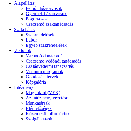
Alapellátás
Felnőtt háziorvosok
Gyermek háziorvosok
Fogorvosok
Csecsemő szaktanácsadás
Szakellátás
Szakrendelések
Labor
Egyéb szakrendelések
Védőnők
Várandós tanácsadás
Csecsemő védőnői tanácsadás
Családvédelmi tanácsadás
Védőnői programok
Gondozási tervek
Képgaléria
Intézmény
Magunkról (VEK)
Az intézmény vezetése
Munkatársak
Elérhetőségek
Közérdekű információk
Szolgáltatások