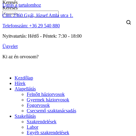
Keresés
Ugrás a tartalomhoz
Keresés
Cím:
2360 Gyál, József Attila utca 1.
Telefonszám:
+36 29 540 880
Nyitvatartás:
Hétfő - Péntek: 7:30 - 18:00
Ügyelet
Ki az én orvosom?
Kezdőlap
Hírek
Alapellátás
Felnőtt háziorvosok
Gyermek háziorvosok
Fogorvosok
Csecsemő szaktanácsadás
Szakellátás
Szakrendelések
Labor
Egyéb szakrendelések