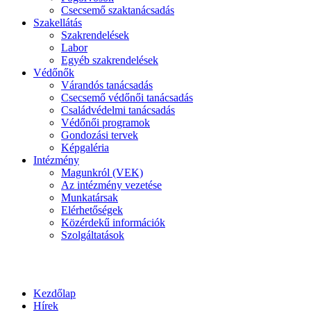
Csecsemő szaktanácsadás
Szakellátás
Szakrendelések
Labor
Egyéb szakrendelések
Védőnők
Várandós tanácsadás
Csecsemő védőnői tanácsadás
Családvédelmi tanácsadás
Védőnői programok
Gondozási tervek
Képgaléria
Intézmény
Magunkról (VEK)
Az intézmény vezetése
Munkatársak
Elérhetőségek
Közérdekű információk
Szolgáltatások
Kezdőlap
Hírek