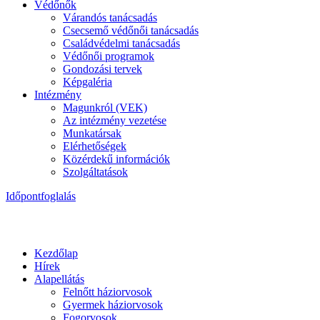
Védőnők
Várandós tanácsadás
Csecsemő védőnői tanácsadás
Családvédelmi tanácsadás
Védőnői programok
Gondozási tervek
Képgaléria
Intézmény
Magunkról (VEK)
Az intézmény vezetése
Munkatársak
Elérhetőségek
Közérdekű információk
Szolgáltatások
Időpontfoglalás
Kezdőlap
Hírek
Alapellátás
Felnőtt háziorvosok
Gyermek háziorvosok
Fogorvosok