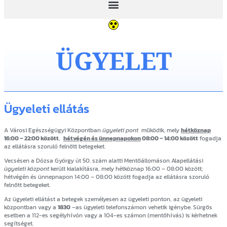
ÜGYELET
Ügyeleti ellátás
A Városi Egészségügyi Központban
ügyeleti pont
működik, mely
hétköznap
16:00 – 22:00 között
,
hétvégén és ünnepnapokon
08:00 – 14:00 között
fogadja
az ellátásra szoruló felnőtt betegeket.
Vecsésen a Dózsa György út 50. szám alatti Mentőállomáson Alapellátási
ügyeleti központ
került kialakításra, mely hétköznap 16:00 – 08:00 között;
hétvégén és ünnepnapon 14:00 – 08:00 között fogadja az ellátásra szoruló
felnőtt betegeket.
Az ügyeleti ellátást a betegek személyesen az ügyeleti ponton, az ügyeleti
központban vagy a
1830
–as ügyeleti telefonszámon vehetik igénybe. Sürgős
esetben a 112-es segélyhívón vagy a 104-es számon (mentőhívás) is kérhetnek
segítséget.