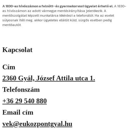
A 1830-as hívószámon a felnőtt- és gyermekorvosi ügyelet érhető el.
A 1830-
as hívószámon az adott vármegye mentésirányítása jelentkezik. A
mentőszolgálat képzett munkatársa kikérdezi a telefonálót. Ha az esetet
súlyosnak ítéli meg, akkor ügyeletes ellátót küld, sürgős esetben pedig
mentőautót.
Kapcsolat
Cím
2360 Gyál, József Attila utca 1.
Telefonszám
+36 29 540 880
Email cím
vek@eukozpontgyal.hu