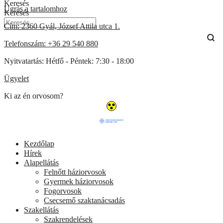
Keresés
Ugrás a tartalomhoz
Keresés
Cím:
2360 Gyál, József Attila utca 1.
Telefonszám:
+36 29 540 880
Nyitvatartás:
Hétfő - Péntek: 7:30 - 18:00
Ügyelet
Ki az én orvosom?
Kezdőlap
Hírek
Alapellátás
Felnőtt háziorvosok
Gyermek háziorvosok
Fogorvosok
Csecsemő szaktanácsadás
Szakellátás
Szakrendelések