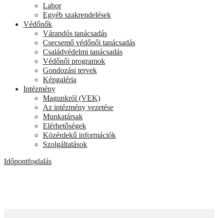
Labor
Egyéb szakrendelések
Védőnők
Várandós tanácsadás
Csecsemő védőnői tanácsadás
Családvédelmi tanácsadás
Védőnői programok
Gondozási tervek
Képgaléria
Intézmény
Magunkról (VEK)
Az intézmény vezetése
Munkatársak
Elérhetőségek
Közérdekű információk
Szolgáltatások
Időpontfoglalás