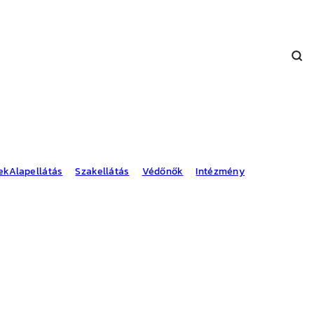
ek
Alapellátás
Szakellátás
Védőnők
Intézmény