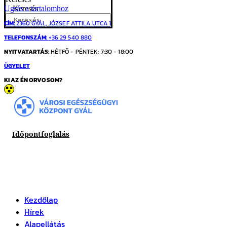
Ugrás a tartalomhoz
Keresés
CÍM:
2360 GYÁL, JÓZSEF ATTILA UTCA 1.
TELEFONSZÁM:
+36 29 540 880
NYITVATARTÁS:
HÉTFŐ - PÉNTEK: 7:30 - 18:00
ÜGYELET
KI AZ ÉN ORVOSOM?
Időpontfoglalás
Kezdőlap
Hírek
Alapellátás