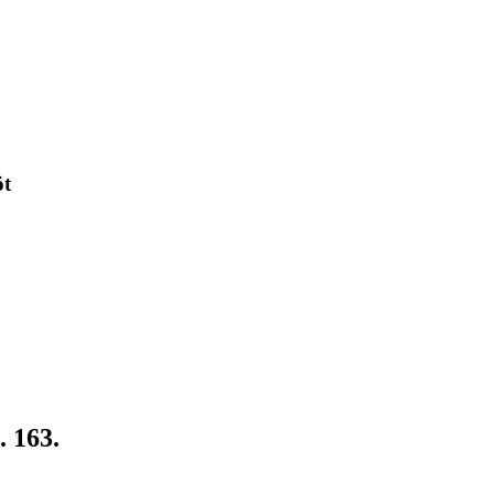
öt
. 163.