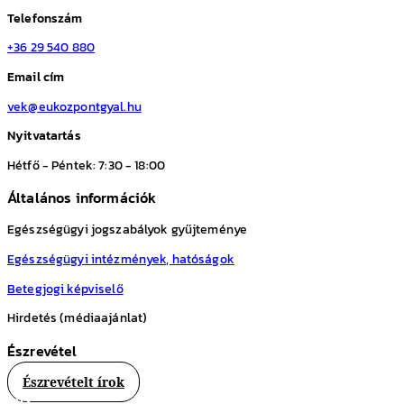
Telefonszám
+36 29 540 880
Email cím
vek@eukozpontgyal.hu
Nyitvatartás
Hétfő - Péntek: 7:30 - 18:00
Általános információk
Egészségügyi jogszabályok gyűjteménye
Egészségügyi intézmények, hatóságok
Betegjogi képviselő
Hirdetés (médiaajánlat)
Észrevétel
Észrevételt írok