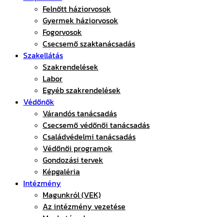
Felnőtt háziorvosok
Gyermek háziorvosok
Fogorvosok
Csecsemő szaktanácsadás
Szakellátás
Szakrendelések
Labor
Egyéb szakrendelések
Védőnők
Várandós tanácsadás
Csecsemő védőnői tanácsadás
Családvédelmi tanácsadás
Védőnői programok
Gondozási tervek
Képgaléria
Intézmény
Magunkról (VEK)
Az intézmény vezetése