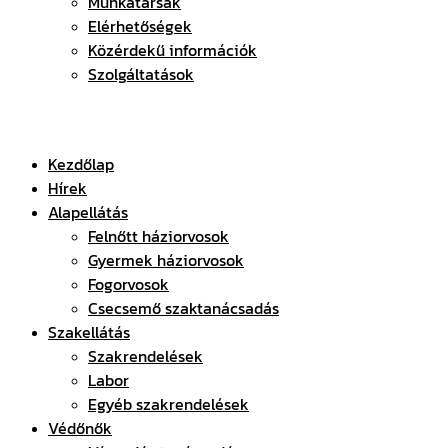
Munkatársak
Elérhetőségek
Közérdekű információk
Szolgáltatások
Kezdőlap
Hírek
Alapellátás
Felnőtt háziorvosok
Gyermek háziorvosok
Fogorvosok
Csecsemő szaktanácsadás
Szakellátás
Szakrendelések
Labor
Egyéb szakrendelések
Védőnők