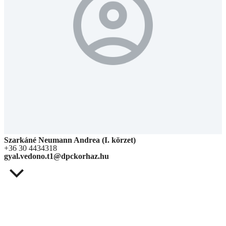
Szarkáné Neumann Andrea (I. körzet)
+36 30 4434318
gyal.vedono.t1@dpckorhaz.hu