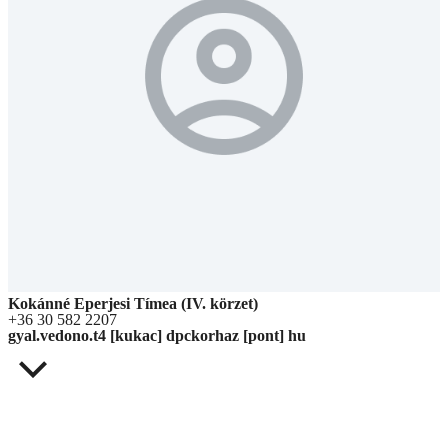
Kokánné Eperjesi Tímea (IV. körzet)
+36 30 582 2207
gyal.vedono.t4 [kukac] dpckorhaz [pont] hu