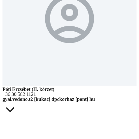
Póti Erzsébet (II. körzet)
+36 30 582 1121
gyal.vedono.t2 [kukac] dpckorhaz [pont] hu