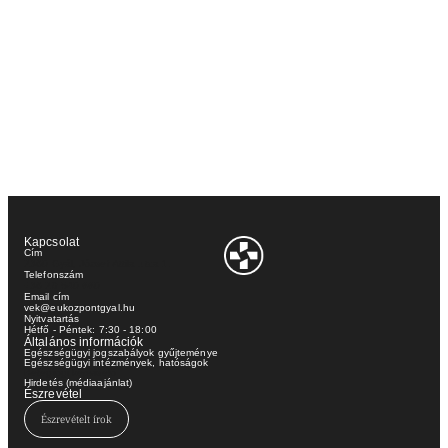
Kapcsolat
Cím
2360 Gyál, József Attila utca 1.
Telefonszám
+36 29 540 880
Email cím
vek@eukozpontgyal.hu
Nyitvatartás
Hétfő - Péntek: 7:30 - 18:00
Általános információk
Egészségügyi jogszabályok gyűjteménye
Egészségügyi intézmények, hatóságok
Betegjogi képviselő
Hirdetés (médiaajánlat)
Észrevétel
Észrevételt írok