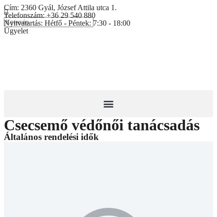
Cím:
2360 Gyál, József Attila utca 1.
Telefonszám:
+36 29 540 880
Nyitvatartás:
Hétfő - Péntek: 7:30 - 18:00
Ügyelet
Csecsemő védőnői tanácsadás
Általános rendelési idők