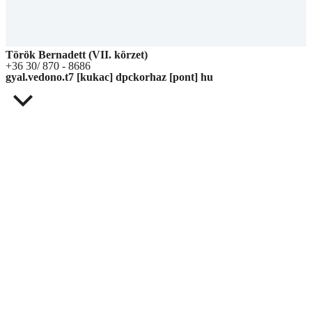
Török Bernadett (VII. körzet)
+36 30/ 870 - 8686
gyal.vedono.t7 [kukac] dpckorhaz [pont] hu