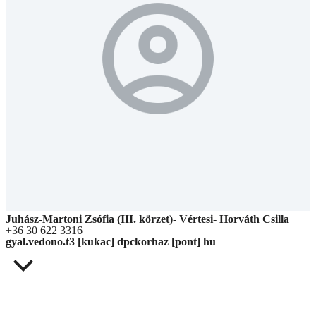
Juhász-Martoni Zsófia (III. körzet)- Vértesi- Horváth Csilla
+36 30 622 3316
gyal.vedono.t3 [kukac] dpckorhaz [pont] hu