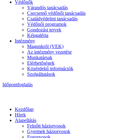
Védőnők
Várandós tanácsadás
Csecsemő védőnői tanácsadás
Családvédelmi tanácsadás
Védőnői programok
Gondozási tervek
Képgaléria
Intézmény
Magunkról (VEK)
Az intézmény vezetése
Munkatársak
Elérhetőségek
Közérdekű információk
Szolgáltatások
Időpontfoglalás
Kezdőlap
Hírek
Alapellátás
Felnőtt háziorvosok
Gyermek háziorvosok
Fogorvosok