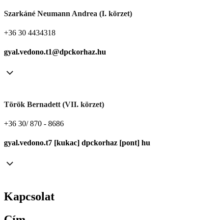
Szarkáné Neumann Andrea (I. körzet)
+36 30 4434318
gyal.vedono.t1@dpckorhaz.hu
Török Bernadett (VII. körzet)
+36 30/ 870 - 8686
gyal.vedono.t7 [kukac] dpckorhaz [pont] hu
Kapcsolat
Cím