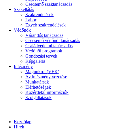
Csecsemő szaktanácsadás
Szakellátás
Szakrendelések
Labor
Egyéb szakrendelések
Védőnők
Várandós tanácsadás
Csecsemő védőnői tanácsadás
Családvédelmi tanácsadás
Védőnői programok
Gondozási tervek
Képgaléria
Intézmény
Magunkról (VEK)
Az intézmény vezetése
Munkatársak
Elérhetőségek
Közérdekű információk
Szolgáltatások
Kezdőlap
Hírek