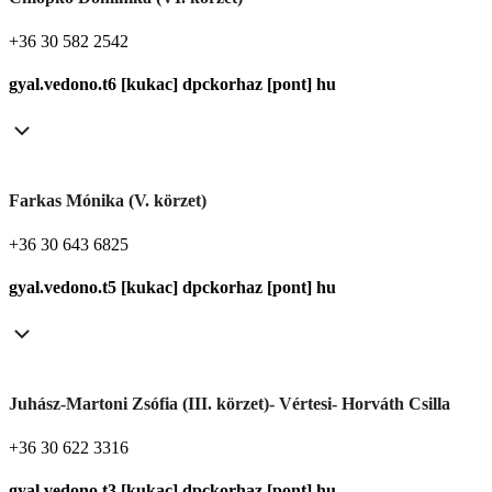
+36 30 582 2542
gyal.vedono.t6 [kukac] dpckorhaz [pont] hu
Farkas Mónika (V. körzet)
+36 30 643 6825
gyal.vedono.t5 [kukac] dpckorhaz [pont] hu
Juhász-Martoni Zsófia (III. körzet)- Vértesi- Horváth Csilla
+36 30 622 3316
gyal.vedono.t3 [kukac] dpckorhaz [pont] hu