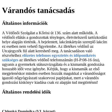
Várandós tanácsadás
Általános információk
A Védőnői Szolgálat a Kőrösi út 136. szám alatt működik. A
védőnői ellátás a gondozottak tényleges, életvitelszerű tartózkodási
helye alapján történik. A bejelentett, lakcímkártyán szereplő lakcím
ez esetben nem vehető figyelembe. Az illetékes védőnő az
Utcajegyzék fül alatt kereshető meg. A tanácsadáson való
részvételhez
előzetes telefonos egyeztetés és időpontkérés
szükséges
az illetékes védőnő telefonszámán (H-P:08-16 óra),
ugyanis a gyermekek státuszvizsgálata és a kismamák gondozása
hosszabb időt vesz igénybe. Kérjük, hogy a kismamák az első
megjelenéskor minden esetben hozzák magukkal a várandósságot
igazoló nőgyógyászati szakorvosi papírjukat, mert a várandós
gondozási kiskönyv kiadása csak ez alapján tud megtörténni!
Általános rendelési idők
Chlopkó Dominika (VI. körzet)