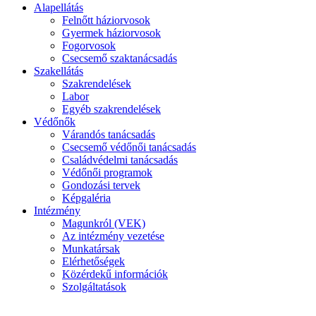
Alapellátás
Felnőtt háziorvosok
Gyermek háziorvosok
Fogorvosok
Csecsemő szaktanácsadás
Szakellátás
Szakrendelések
Labor
Egyéb szakrendelések
Védőnők
Várandós tanácsadás
Csecsemő védőnői tanácsadás
Családvédelmi tanácsadás
Védőnői programok
Gondozási tervek
Képgaléria
Intézmény
Magunkról (VEK)
Az intézmény vezetése
Munkatársak
Elérhetőségek
Közérdekű információk
Szolgáltatások