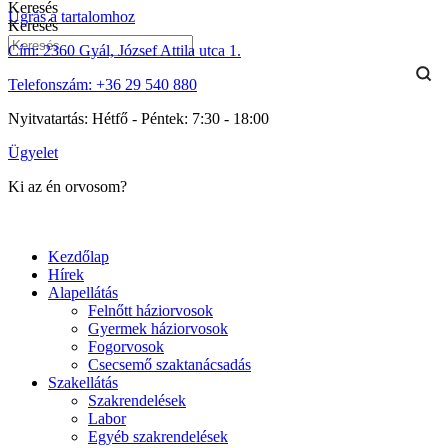
Keresés
Ugrás a tartalomhoz
Keresés
Cím:
2360 Gyál, József Attila utca 1.
Telefonszám:
+36 29 540 880
Nyitvatartás:
Hétfő - Péntek: 7:30 - 18:00
Ügyelet
Ki az én orvosom?
Kezdőlap
Hírek
Alapellátás
Felnőtt háziorvosok
Gyermek háziorvosok
Fogorvosok
Csecsemő szaktanácsadás
Szakellátás
Szakrendelések
Labor
Egyéb szakrendelések