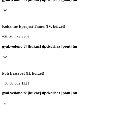
Kokánné Eperjesi Tímea (IV. körzet)
+36 30 582 2207
gyal.vedono.t4 [kukac] dpckorhaz [pont] hu
Póti Erzsébet (II. körzet)
+36 30 582 1121
gyal.vedono.t2 [kukac] dpckorhaz [pont] hu